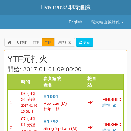
Live track/即時追踪
English
環大帽山越野跑
UTMT
TTF
YTF
進階列表
更新
YTF元打火
開始: 2017-01-01 09:00:00
參賽編號
檢查
時間
姓名
站
06 小時
Y1001
36 分鐘
FINISHED
1
FP
Max Lau (M)
詳情
2017-01-01
壯年一組
15:36:42
07 小時
Y1792
01 分鐘
FINISHED
2
FP
Shing Yip Lam (M)
詳情
2017-01-01