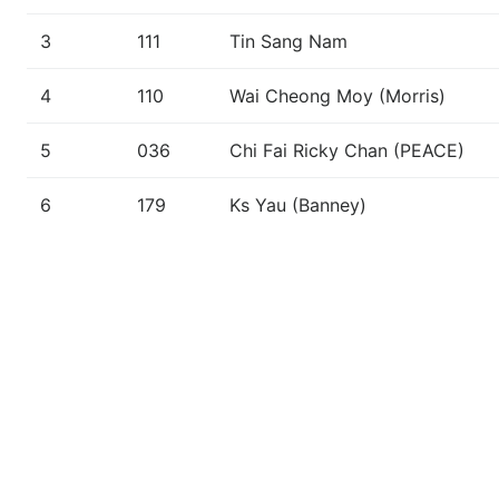
3
111
Tin Sang Nam
4
110
Wai Cheong Moy (Morris)
5
036
Chi Fai Ricky Chan (PEACE)
6
179
Ks Yau (Banney)