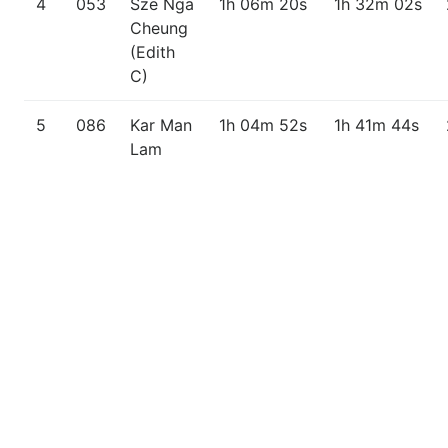
4
053
Sze Nga
1h 06m 20s
1h 32m 02s
Cheung
(Edith
C)
5
086
Kar Man
1h 04m 52s
1h 41m 44s
Lam