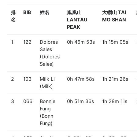
排
BIB
姓名
鳯凰山
大帽山 TAI
名
LANTAU
MO SHAN
PEAK
1
122
Dolores
0h 46m 53s
1h 15m 05s
Sales
(Dolores
Sales)
2
103
Milk Li
0h 47m 58s
1h 21m 26s
(Milk)
3
066
Bonnie
0h 51m 36s
1h 28m 11s
Fung
(Bonn
Fung)